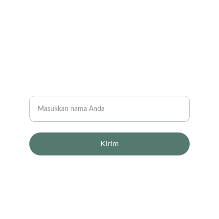
CONTACT
info@email.com
123-123-1234
NEWSLETTER
Nama Lengkap
Kirim
© 2024. All rights reserved.
Pengaturan