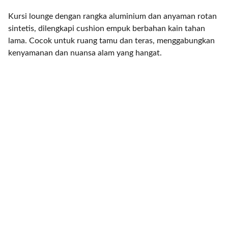
Kursi lounge dengan rangka aluminium dan anyaman rotan
sintetis, dilengkapi cushion empuk berbahan kain tahan
lama. Cocok untuk ruang tamu dan teras, menggabungkan
kenyamanan dan nuansa alam yang hangat.
Brand
Explore our sleek website template for 
seamless navigation.